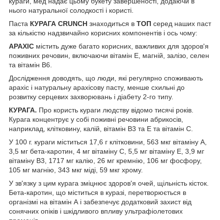
кураги, мед надає цьому букету завершеності, додаючи в
нього натуральної солодкості і користі.
Паста
КУРАГА CRUNCH
знаходиться в
ТОП
серед наших паст
за кількістю надзвичайно корисних компонентів і ось чому:
АРАХІС
містить дуже багато корисних, важливих для здоров'я
поживних речовин, включаючи вітамін Е, магній, залізо, селен
та вітамін В6.
Дослідження доводять, що люди, які регулярно споживають
арахіс і натуральну арахісову пасту, менше схильні до
розвитку серцевих захворювань і діабету 2-го типу.
КУРАГА.
Про користь кураги людству відомо тисячі років.
Курага концентрує у собі поживні речовини абрикосів,
наприклад, клітковину, калій, вітамін В3 та Е та вітамін С.
У 100 г. кураги міститься 17,6 г клітковини, 563 мкг вітаміну А,
3,5 мг бета-каротин, 4 мг вітаміну С, 5,5 мг вітаміну Е, 3,9 мг
вітаміну В3, 1717 мг калію, 26 мг кремнію, 106 мг фосфору,
105 мг магнію, 343 мкг міді, 59 мкг хрому.
У зв'язку з цим курага зміцнює здоров'я очей, щільність кісток.
Бета-каротин, що міститься в куразі, перетворюється в
організмі на вітамін А і забезпечує додатковий захист від
сонячних опіків і шкідливого впливу ультрафіолетових