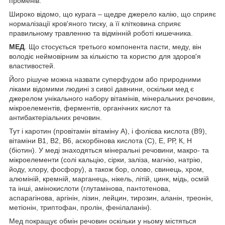
променів.
Широко відомо, що курага – щедре джерело калію, що сприяє
нормалізації кров'яного тиску, а її клітковина сприяє
правильному травленню та відмінній роботі кишечника.
МЕД
. Що стосується третього компонента пасти, меду, він
володіє неймовірним за кількістю та користю для здоров'я
властивостей.
Його рішуче можна назвати суперфудом або природними
ліками відомими людині з сивої давнини, оскільки мед є
джерелом унікального набору вітамінів, мінеральних речовин,
мікроелементів, ферментів, органічних кислот та
антибактеріальних речовин.
Тут і каротин (провітамін вітаміну А), і фолієва кислота (B9),
вітаміни B1, B2, B6, аскорбінова кислота (С), E, ​​РР, К, Н
(біотин). У меді знаходяться мінеральні речовини, макро- та
мікроелементи (солі кальцію, сірки, заліза, магнію, натрію,
йоду, хлору, фосфору), а також бор, олово, свинець, хром,
алюміній, кремній, марганець, нікель, літій, цинк, мідь, осмій
та інші, амінокислоти (глутамінова, пантотенова,
аспарагінова, аргінін, лізин, лейцин, тирозин, аланін, треонін,
метіонін, триптофан, пролін, фенілаланін).
Мед покращує обмін речовин оскільки у ньому містяться