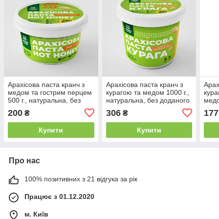
Арахісова паста кранч з
Арахісова паста кранч з
Арах
медом та гострим перцем
курагою та медом 1000 г.,
кура
500 г., натуральна, без
натуральна, без доданого
медо
доданого цукру HOT
цукру КУРАГА CRUNCH
без 
200
306
177
₴
₴
HONEY CRUNCH
СХІ
Купити
Купити
Про нас
100% позитивних з 21 відгука за рік
Працює з 01.12.2020
м. Київ