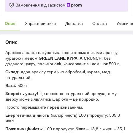
Замовлення під захистом
Опис
Характеристики
Доставка
Оплата
Умови п
Опис
Арахісова паста натуральна кранч зі шматочками арахісу,
курагою і медом
GREEN LANE
КУРАГА CRUNCH
, без
доданого цукру, пальмої олії, консервантів і домішок 500 г.
Склад:
ядра арахісу термічно оброблені, курага, мед
натуральний.
Вага:
500 г.
Зверніть увагу!
Це повністю натуральний продукт, тому
зверху може з'являтись шар олії – це природно.
Просто перемішайте перед вживанням.
Енергетична цінність
(калорійність) 100 г продукту: 505,3
ккал.
Поживна цінність:
100 г продукту: білки – 18,8 г, жири – 35,1