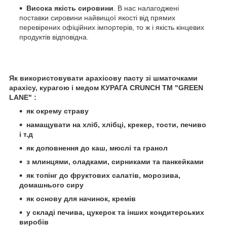
Висока якість сировини
. В нас налагоджені
поставки сировини найвищої якості від прямих
перевірених офіційних імпортерів, то ж і якість кінцевих
продуктів відповідна.
Як використовувати арахісову пасту зі шматочками
арахісу, курагою і медом КУРАГА CRUNCH ТМ "GREEN
LANE" :
як окрему страву
намащувати на хліб, хлібці, крекер, тости, печиво
і т.д
як доповнення до каш, мюслі та гранол
з млинцями, оладками, сирниками та панкейками
як топінг до фруктових салатів, морозива,
домашнього сиру
як основу для начинок, кремів
у складі печива, цукерок та інших кондитерських
виробів