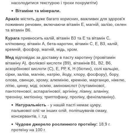
насолодитися текстурою і трохи похрумтіти)
Вітаміни та мінерали.
Арахіс
містить дуже багато корисних, важливих для здоров'я
поживних речовин, включаючи вітамін Е, магній, залізо, селен
та вітамін В6.
Курага
привносить калій, вітамін В3 та Е та вітамін С,
клітковину, вітамін А, бета-каротин, вітамін С, Е, В3, калій,
кремній, фосфор, магній, мідь, хром.
Мед
відповідає за доставку в пасту каротину (провітамін
вітаміну А), фолієвої кислоти (B9), вітамінів B1, B2, B6,
аскорбінової кислоти (С), E, ​​РР, К, Н (біотин), солі кальцію,
сірки, заліза, магнію, натрію, йоду, хлору, фосфору), бору,
олова, свинцю, хрому, алюмінію, кремнію, марганцю, нікелю,
літію, цинку, міді, осмію, амінокислот (глутамінової,
пантотенової, аспарагінової, аргініну, лізину, аланіну,
треоніну, метіоніну, триптофану, проліну, фенілаланіну).
Натуральність
- у нашій пасті немає цукру,
пальмової олії чи інших олій, поліпшувачів смаку,
консервантів, і .т.д
Чудове джерело рослинного протеїну:
18,9 г.
протеїну на 100 г.