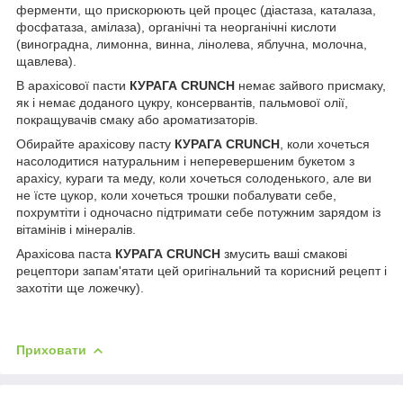
ферменти, що прискорюють цей процес (діастаза, каталаза,
фосфатаза, амілаза), органічні та неорганічні кислоти
(виноградна, лимонна, винна, лінолева, яблучна, молочна,
щавлева).
В арахісової пасти
КУРАГА CRUNCH
немає зайвого присмаку,
як і немає доданого цукру, консервантів, пальмової олії,
покращувачів смаку або ароматизаторів.
Обирайте арахісову пасту
КУРАГА CRUNCH
, коли хочеться
насолодитися натуральним і неперевершеним букетом з
арахісу, кураги та меду, коли хочеться солоденького, але ви
не їсте цукор, коли хочеться трошки побалувати себе,
похрумтіти і одночасно підтримати себе потужним зарядом із
вітамінів і мінералів.
Арахісова паста
КУРАГА CRUNCH
змусить ваші смакові
рецептори запам'ятати цей оригінальний та корисний рецепт і
захотіти ще ложечку).
Приховати