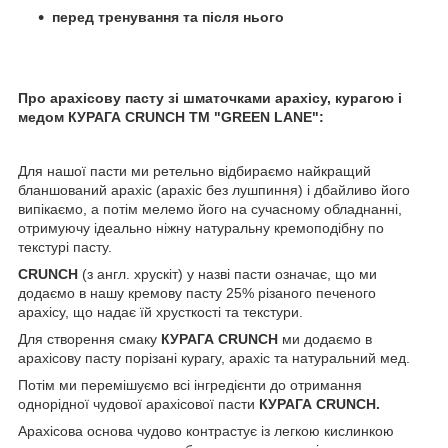
перед тренування та після нього
Про арахісову пасту зі шматочками арахісу, курагою і
медом КУРАГА CRUNCH ТМ "GREEN LANE":
Для нашої пасти ми ретельно відбираємо найкращий
бланшований арахіс (арахіс без лушпиння) і дбайливо його
випікаємо, а потім мелемо його на сучасному обладнанні,
отримуючу ідеально ніжну натуральну кремоподібну по
текстурі пасту.
CRUNCH
(з англ. хрускіт) у назві пасти означає, що ми
додаємо в нашу кремову пасту 25% різаного печеного
арахісу, що надає їй хрусткості та текстури.
Для створення смаку
КУРАГА CRUNCH
ми додаємо в
арахісову пасту порізані курагу, арахіс та натуральний мед.
Потім ми перемішуємо всі інгредієнти до отримання
однорідної чудової арахісової пасти
КУРАГА CRUNCH.
Арахісова основа чудово контрастує із легкою кислинкою