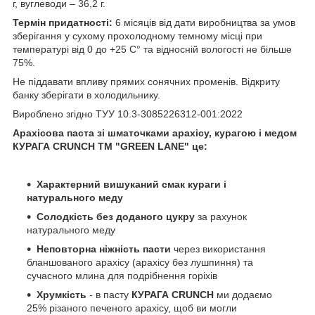
г, вуглеводи – 36,2 г.
Термін придатності:
6 місяців від дати виробництва за умов
зберігання у сухому прохолодному темному місці при
температурі від 0 до +25 С° та відносній вологості не більше
75%.
Не піддавати впливу прямих сонячних променів. Відкриту
банку зберігати в холодильнику.
Вироблено згідно ТУУ 10.3-3085226312-001:2022
Арахісова паста зі шматочками арахісу, курагою і медом
КУРАГА CRUNCH ТМ "GREEN LANE" це:
Характерний вишуканий смак кураги і
натурального меду
Солодкість без доданого цукру
за рахунок
натурального меду
Неповторна ніжність пасти
через використання
бланшованого арахісу (арахісу без лушпиння) та
сучасного млина для подрібнення горіхів
Хрумкість
- в пасту
КУРАГА CRUNCH
ми додаємо
25% різаного печеного арахісу, щоб ви могли