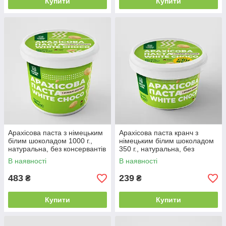
Купити
Купити
Арахісова паста з німецьким
Арахісова паста кранч з
білим шоколадом 1000 г.,
німецьким білим шоколадом
натуральна, без консервантів
350 г., натуральна, без
та домішок WHITE CHOCO
консервантів WHITE CHOCO
В наявності
В наявності
CRUNCH
483
239
₴
₴
Купити
Купити