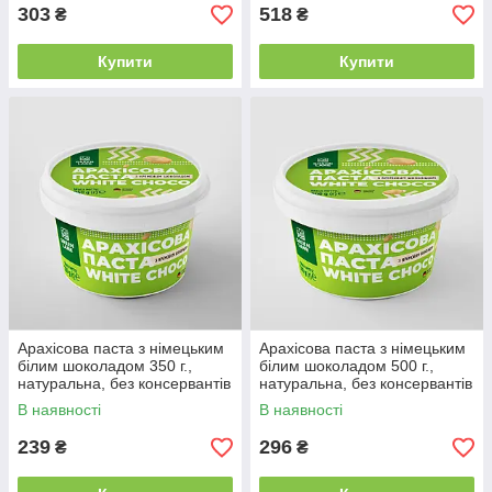
CHOCO CRUNCH
CHOCO CRUNCH
303
518
₴
₴
Купити
Купити
Арахісова паста з німецьким
Арахісова паста з німецьким
білим шоколадом 350 г.,
білим шоколадом 500 г.,
натуральна, без консервантів
натуральна, без консервантів
та домішок WHITE CHOCO
та домішок WHITE CHOCO
В наявності
В наявності
239
296
₴
₴