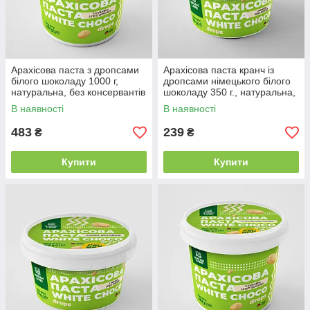
Арахісова паста з дропсами
Арахісова паста кранч із
білого шоколаду 1000 г,
дропсами німецького білого
натуральна, без консервантів
шоколаду 350 г., натуральна,
і домішок WHITE CHOCO
WHITE CHOCO DROPS
В наявності
В наявності
DROPS
CRUNCH
483
239
₴
₴
Купити
Купити