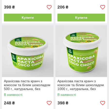
CRUNCH
398
206
₴
₴
Купити
Купити
Арахісова паста кранч з
Арахісова паста кранч з
кокосом та білим шоколадом
кокосом та білим шоколадом
500 г., натуральна, без
1000 г., натуральна, без
консервантів COCO CHOCO
консервантів COCO CHOCO
В наявності
В наявності
CRUNCH
CRUNCH
248
398
₴
₴