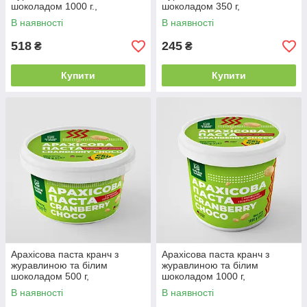
шоколадом 1000 г.,
шоколадом 350 г,
натуральна, без консервантів
натуральна, без консервантів
В наявності
В наявності
та домішок CRANBERRY
та домішок CRANBERRY
CHOCO
CHOCO CRUNCH
518
245
₴
₴
Купити
Купити
Арахісова паста кранч з
Арахісова паста кранч з
журавлиною та білим
журавлиною та білим
шоколадом 500 г,
шоколадом 1000 г,
натуральна, без консервантів
натуральна без консервантів
В наявності
В наявності
та домішок CRANBERRY
та домішок CRANBERRY