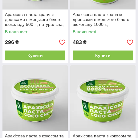
Арахісова паста кранч із
Арахісова паста кранч із
дропсами німецького білого
дропсами німецького білого
шоколаду 500 г., натуральна,
шоколаду 1000 г.,
WHITE CHOCO DROPS
натуральна, WHITE CHOCO
В наявності
В наявності
CRUNCH
DROPS CRUNCH
296
483
₴
₴
Купити
Купити
Арахісова паста з кокосом та
Арахісова паста з кокосом та