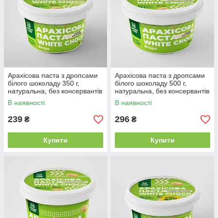
Арахісова паста з дропсами
Арахісова паста з дропсами
білого шоколаду 350 г,
білого шоколаду 500 г,
натуральна, без консервантів
натуральна, без консервантів
і домішок WHITE CHOCO
і домішок WHITE CHOCO
В наявності
В наявності
DROPS
DROPS
239
296
₴
₴
Купити
Купити