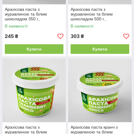
Арахісова паста з
Арахісова паста з
журавлиною та білим
журавлиною та білим
шоколадом 350 г.,
шоколадом 500 г.,
натуральна, без консервантів
натуральна, без консервантів
В наявності
В наявності
та домішок CRANBERRY
та домішок CRANBERRY
CHOCO
CHOCO
245
303
₴
₴
Купити
Купити
Арахісова паста з
Арахісова паста кранч з
журавлиною та білим
журавлиною та білим