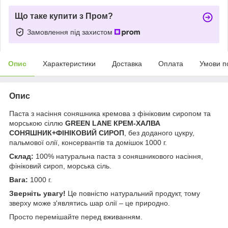
Що таке купити з Пром?
Замовлення під захистом
Опис
Характеристики
Доставка
Оплата
Умови п
Опис
Паста з насіння соняшника кремова з фініковим сиропом та
морською сіллю
GREEN LANE
КРЕМ-ХАЛВА
СОНЯШНИК+ФІНІКОВИЙ СИРОП
, без доданого цукру,
пальмової олії, консервантів та домішок 1000 г.
Склад:
100% натуральна паста з соняшникового насіння,
фініковий сироп, морська сіль.
Вага:
1000 г.
Зверніть увагу!
Це повністю натуральний продукт, тому
зверху може з'являтись шар олії – це природно.
Просто перемішайте перед вживанням.