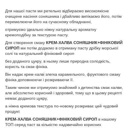
Для нашої пасти ми ретельно відбираємо високоякісне
очищене насіння соняшника і дбайливо випікаємо його, потім
перемелюючи його на сучасному обладнанні,
отримуємо ідеально ніжну натуральну ароматну
кремоподібну за текстурою пасту.
Для створення смаку
КРЕМ-ХАЛВА СОНЯШНИК+ФІНІКОВИЙ
СИРОП
ми потім додаємо в отриману пасту дрібку морської
солі та натуральний фініковий сироп
без доданого цукру, в ньому лише природна солодкість,
користь та смак фініка.
Він надає крем-халві злегка карамельного, фруктового смаку
фініка доповнюючи і розкриваючи її.
Таким чином ми отримуємо знайомий з дитинства смак халви,
але абсолютно корисний і здоровий, тому що в цьому рецепті
немає доданого цукру,
а ніжна кремова текстура по-новому розкриває цей чудовий
продукт.
КРЕМ-ХАЛВА СОНЯШНИК+ФІНІКОВИЙ СИРОП
в нашому
ТОП серед паст за кількістю надзвичайно корисних