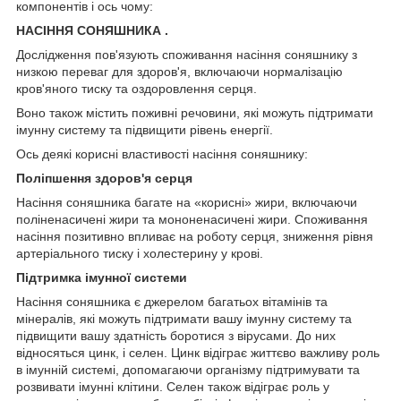
компонентів і ось чому:
НАСІННЯ СОНЯШНИКА .
Дослідження пов'язують споживання насіння соняшнику з
низкою переваг для здоров'я, включаючи нормалізацію
кров'яного тиску та оздоровлення серця.
Воно також містить поживні речовини, які можуть підтримати
імунну систему та підвищити рівень енергії.
Ось деякі корисні властивості насіння соняшнику:
Поліпшення здоров'я серця
Насіння соняшника багате на «корисні» жири, включаючи
поліненасичені жири та мононенасичені жири. Споживання
насіння позитивно впливає на роботу серця, зниження рівня
артеріального тиску і холестерину у крові.
Підтримка імунної системи
Насіння соняшника є джерелом багатьох вітамінів та
мінералів, які можуть підтримати вашу імунну систему та
підвищити вашу здатність боротися з вірусами. До них
відносяться цинк, і селен. Цинк відіграє життєво важливу роль
в імунній системі, допомагаючи організму підтримувати та
розвивати імунні клітини. Селен також відіграє роль у