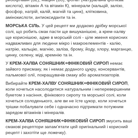
кислота), вітамін А та вітамін К), мінерали (кальцій, залізо,
фосфор, натрій, калій, магній та цинк), клітковина,
амінокислоти, антиоксиданти та ін.
МОРСЬКА СІЛЬ.
У цей рецепт ми додаємо дрібку морської
солі, що робить смак пасти ще вишуканішою, а крем-халву
ще кориснішою, адже в морській солі - ціле жменя корисних
надважливих для людини мікро і макроелементів - калію,
натрію, кальцію, магнію, заліза, брому, йоду, хлору, марганцю,
цинку, селену, міді, кремнію та ін.
У
КРЕМ-ХАЛВА СОНЯШНИК+ФІНІКОВИЙ СИРОП
немає
зайвого присмаку, як і немає доданого цукру, консервантів,
пальмової олії, покращувачів смаку або ароматизаторів.
Вибирайте
КРЕМ-ХАЛВУ СОНЯШНИК+ФІНІКОВИЙ СИРОП
,
коли хочеться насолодитися натуральним і неперевершеним
букетом з насіння, фінікового сиропу та морської солі, коли
хочеться солоденького, але ви не їсте цукор, коли хочеться
трішки побалувати себе і одначасно підтримати потужним
зарядом вітамінів і мінералів.
КРЕМ-ХАЛВА СОНЯШНИК+ФІНІКОВИЙ СИРОП
змусить ваші
смакові рецептори запам'ятати цей оригінальний і корисний
рецепт і захотіти ще ложечку).