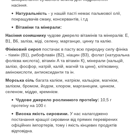
насіння.
Натуральність
- у нашій пасті немає пальмової олії,
покращувачів смаку, консервантів, і.т.д
Вітаміни та мінерали:
Насіння соняшнику
чудове джерело вітамінів та мінералів: Е,
В1, В6, заліза, міді, селену, марганцю, цинку та калію.
Фініковий сироп
постачає в пасту всю природну силу фініка
- тіамін (B1), рибофлавін (B2), ніацин (B3), фолат (натуральна
фолієва кислота), вітамін А та вітамін К), мінерали (кальцій,
залізо, фосфор, натрій, калій, магній та цинк), клітковину,
амінокислоти, антиоксиданти та ін.
Морська сіль
багата калієм, натрієм, кальцієм, магнієм,
залізом, бромом, йодом, хлором, марганецем, цинком,
селеном, міддю, кремнієм.
Чудове джерело рослинного протеїну:
10,5 г
протеїну на 100 г.
Висока якість сировини.
У нас налагоджено
постачання кращої сировини від прямих перевірених
офіційних імпортерів, тому і якість кінцевих продуктів
відповідна.