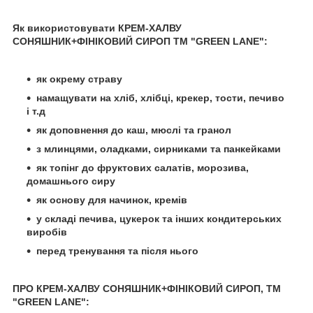
Як використовувати КРЕМ-ХАЛВУ
СОНЯШНИК+ФІНІКОВИЙ СИРОП TM "GREEN LANE":
як окрему страву
намащувати на хліб, хлібці, крекер, тости, печиво
і т.д
як доповнення до каш, мюслі та гранол
з млинцями, оладками, сирниками та панкейками
як топінг до фруктових салатів, морозива,
домашнього сиру
як основу для начинок, кремів
у складі печива, цукерок та інших кондитерських
виробів
перед тренування та після нього
ПРО КРЕМ-ХАЛВУ СОНЯШНИК+ФІНІКОВИЙ СИРОП, ТМ
"GREEN LANE":