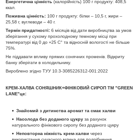
Енергетична цінність
(калорійність) 100 г продукту: 408,5
ккал.
Поживна цінність:
100 г продукту: білки – 10,5 г, жири –
25,58 г, вуглеводи – 40 г.
Термін придатності:
6 місяців від дати виробництва за умов
зберігання у сухому прохолодному темному місці при
температурі від 0 до +25 С° та відносній вологості не більше
75%.
Не піддавати впливу прямих сонячних променів. Відкриту
банку зберігати в холодильнику.
Вироблено згідно ТУУ 10.3-3085226312-001:2022
КРЕМ-ХАЛВА СОНЯШНИК+ФІНІКОВИЙ СИРОП TM "GREEN
LANE"це:
Знайомий з дитинства аромат та смак халви
Насолода без доданого цукру
за рахунок
натурального фінікового сиропу без доданого цукру
Неповторна ніжність крем-халви
через
використання сучасного млина для подрібнення