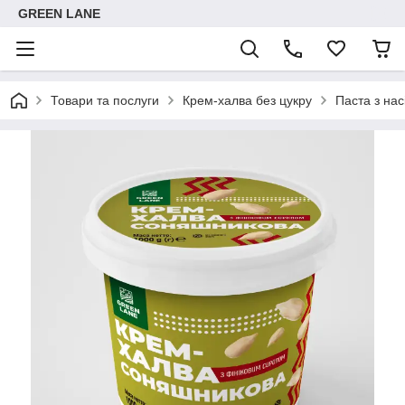
GREEN LANE
Товари та послуги
Крем-халва без цукру
Паста з нас