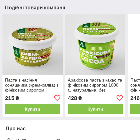
Подібні товари компанії
Паста з насіння
Арахісова паста з какао та
Паст
соняшника (крем-халва) з
фініковим сиропом 1000
соня
фініковим сиропом і
г., натуральна, без
фіні
морською сіллю 350 г., без
доданого цукру COCOA
морс
215
428
246
₴
₴
доданого цукру
дода
Купити
Купити
Про нас