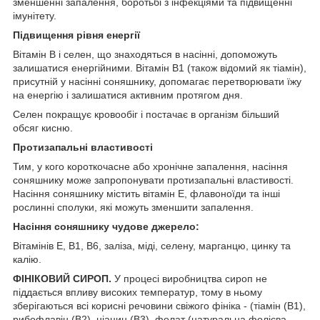
зменшенні запалення, боротьбі з інфекціями та підвищенні
імунітету.
Підвищення рівня енергії
Вітамін B і селен, що знаходяться в насінні, допоможуть
залишатися енергійними. Вітамін B1 (також відомий як тіамін),
присутній у насінні соняшнику, допомагає перетворювати їжу
на енергію і залишатися активним протягом дня.
Селен покращує кровообіг і постачає в організм більший
обсяг кисню.
Протизапальні властивості
Тим, у кого короткочасне або хронічне запалення, насіння
соняшнику може запропонувати протизапальні властивості.
Насіння соняшнику містить вітамін Е, флавоноїди та інші
рослинні сполуки, які можуть зменшити запалення.
Насіння соняшнику чудове джерело:
Вітамінів Е, В1, В6, заліза, міді, селену, марганцю, цинку та
калію.
ФІНІКОВИЙ СИРОП.
У процесі виробництва сироп не
піддається впливу високих температур, тому в ньому
зберігаються всі корисні речовини свіжого фініка - (тіамін (B1),
рибофлавін (B2), ніацин (B3), фолат (натуральна фолієва