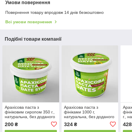
Умови повернення
Повернення товару впродовж 14 днів безкоштовно
Всі умови повернення
Подібні товари компанії
Арахісова паста з
Арахісова паста з
Арах
фініковим сиропом 350 г.,
фініками 1000 г,
фіні
натуральна, без доданого
натуральна, без доданого
г., 
цукру, без консервантів
цукру, без консервантів і
дод
200
324
428
₴
₴
DATE ​​SYRUP
домішок DATES