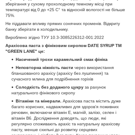
зберігання у сухому прохолодному темному місці при
температурі від 0 до +25 С° та відносній вологості не більше
75%.
Не піддавати впливу прямих сонячних променів. Відкриту
банку зберігати в холодильнику.
Вироблено згідно ТУУ 10.3-3085226312-001:2022
Арахісова паста з фініковим сиропом DATE SYRUP ТМ
"GREEN LANE" це:
Насичений трохи карамельний смак фініка
Неповторна ніжність пасти
через використання
бланшованого арахісу (арахісу без лушпиння) та
сучасного млина для подрібнення горіхів
Солодкість без доданого цукру
за рахунок
натурального фінікового сиропу
Вітаміни та мінерали.
Арахісова паста містить дуже
багато корисних, надважливих для здоров’я поживних
речовин, включаючи вітамін Е, магній, залізо, селен і
вітамін В6. Дослідження доводять, що люди, які
регулярно споживають арахіс та натуральну арахісову
пасту, менше схильні до розвитку серцевих