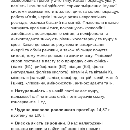
захворювань і діабету 2-го типу. Какао покращує увагу,
пам'ять і когнітивні здібності, сприяє зміцненню імунної
системи оскільки містить залізо, цинк та селен,покращує
роботу м'язів, нервів і знижує ризик неврологічних
розладів, оскільки багатий на магній. Флавоноли в какао
знижують кров'яний тиск, покращують кровообіг і
запобігають пошкодженню клітин, а поліфеноли та
антиоксиданти знижують рівень холестерину та цукру в
крові. Какао допомагає регулювати використання
енергії та обмін речовин, а також збільшує почуття
ситості, тому може допомогти знизити вагу. Фініковий
сироп постачає в пасту всю природну силу фініка -
(тіамін (B1), рибофлавін (B2), ніацин (B3), фолат
(натуральна фолієва кислота), вітамін А та вітамін К),
мінерали (кальцій, залізо, фосфор, натрій, калій, магній
і цинк), клітковину, амінокислоти, антиоксиданти та ін.
Натуральність
- у нашій пасті немає цукру,
пальмової олії чи інших олій, поліпшувачів смаку,
консервантів, і .т.д
Чудове джерело рослинного протеїну:
14,37 г.
протеїну на 100 г.
Висока якість сировини
. В нас налагоджені
поставки сировини найвищої якості від прямих