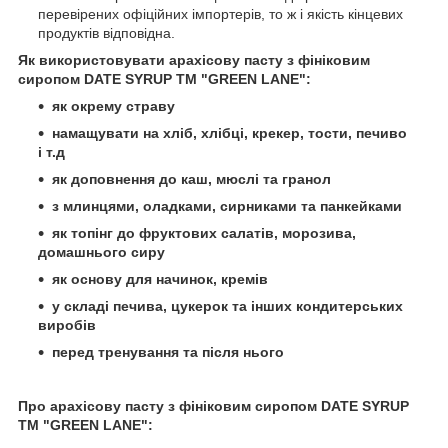
перевірених офіційних імпортерів, то ж і якість кінцевих
продуктів відповідна.
Як використовувати арахісову пасту з фініковим
сиропом DATE SYRUP ТМ "GREEN LANE":
як окрему страву
намащувати на хліб, хлібці, крекер, тости, печиво
і т.д
як доповнення до каш, мюслі та гранол
з млинцями, оладками, сирниками та панкейками
як топінг до фруктових салатів, морозива,
домашнього сиру
як основу для начинок, кремів
у складі печива, цукерок та інших кондитерських
виробів
перед тренування та після нього
Про арахісову пасту з фініковим сиропом DATE SYRUP
ТМ "GREEN LANE":