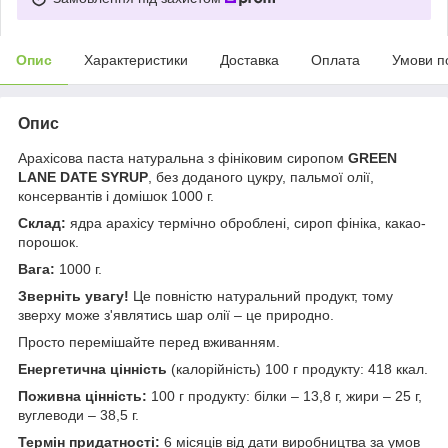
Опис
Характеристики
Доставка
Оплата
Умови п
Опис
Арахісова паста натуральна з фініковим сиропом
GREEN
LANE
DATE SYRUP
, без доданого цукру, пальмої олії,
консервантів і домішок 1000 г.
Склад:
ядра арахісу термічно оброблені, сироп фініка, какао-
порошок.
Вага:
1000 г.
Зверніть увагу!
Це повністю натуральний продукт, тому
зверху може з'являтись шар олії – це природно.
Просто перемішайте перед вживанням.
Енергетична цінність
(калорійність) 100 г продукту: 418 ккал.
Поживна цінність:
100 г продукту: білки – 13,8 г, жири – 25 г,
вуглеводи – 38,5 г.
Термін придатності:
6 місяців від дати виробництва за умов