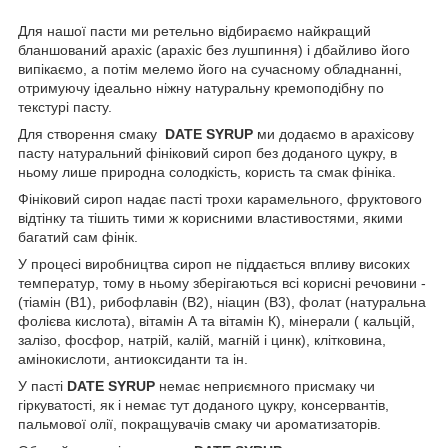
Для нашої пасти ми ретельно відбираємо найкращий
бланшований арахіс (арахіс без лушпиння) і дбайливо його
випікаємо, а потім мелемо його на сучасному обладнанні,
отримуючу ідеально ніжну натуральну кремоподібну по
текстурі пасту.
Для створення смаку
DATE SYRUP
ми додаємо в арахісову
пасту натуральний фініковий сироп без доданого цукру, в
ньому лише природна солодкість, користь та смак фініка.
Фініковий сироп надає пасті трохи карамельного, фруктового
відтінку та тішить тими ж корисними властивостями, якими
багатий сам фінік.
У процесі виробництва сироп не піддається впливу високих
температур, тому в ньому зберігаються всі корисні речовини -
(тіамін (B1), рибофлавін (B2), ніацин (B3), фолат (натуральна
фолієва кислота), вітамін А та вітамін К), мінерали ( кальцій,
залізо, фосфор, натрій, калій, магній і цинк), клітковина,
амінокислоти, антиоксиданти та ін.
У пасті
DATE SYRUP
немає неприємного присмаку чи
гіркуватості, як і немає тут доданого цукру, консервантів,
пальмової олії, покращувачів смаку чи ароматизаторів.