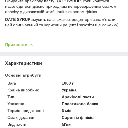
Обирайте арахісову пасту
DATE SYRUP
, коли хочеться
насолодитися дійсно природним неперевершеним смаком
арахісу у дивовижній комбінації з сиропом фініка.
DATE SYRUP
змусить ваші смакові рецептори запам'ятати
цей оригінальний та корисний рецепт і захотіти ще ложечку).
Приховати
Характеристики
Основні атрибути
Вага
1000 г
Країна виробник
Україна
Тип
Арахісові пасти
Упаковка
Пластикова банка
Термін придатності
6 міс
Смак, додатки
Сироп із фініків
Вид пасти
М'які