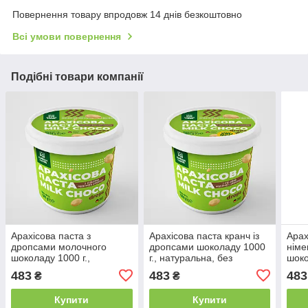
Повернення товару впродовж 14 днів безкоштовно
Всі умови повернення
Подібні товари компанії
Арахісова паста з
Арахісова паста кранч із
Арах
дропсами молочного
дропсами шоколаду 1000
німе
шоколаду 1000 г.,
г., натуральна, без
шоко
натуральна, без
консервантів MILK
нату
483
483
483
₴
₴
консервантів та домішок
CHOCO DROPS CRUNCH
конс
MILK CHOCO DROPS
WHI
Купити
Купити