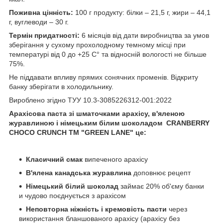
Поживна цінність:
100 г продукту: білки – 21,5 г, жири – 44,1
г, вуглеводи – 30 г.
Термін придатності:
6 місяців від дати виробництва за умов
зберігання у сухому прохолодному темному місці при
температурі від 0 до +25 С° та відносній вологості не більше
75%.
Не піддавати впливу прямих сонячних променів. Відкриту
банку зберігати в холодильнику.
Вироблено згідно ТУУ 10.3-3085226312-001:2022
Арахісова паста зі шматочками арахісу, в'яленою
журавлиною і німецьким білим шоколадом CRANBERRY
CHOCO CRUNCH ТМ "GREEN LANE" це:
Класичний смак
випеченого арахісу
В'ялена канадська журавлина
доповнює рецепт
Німецький білий шоколад
займає 20% об'єму банки
и чудово поєднується з арахісом
Неповторна ніжність і кремовість пасти
через
використання бланшованого арахісу (арахісу без