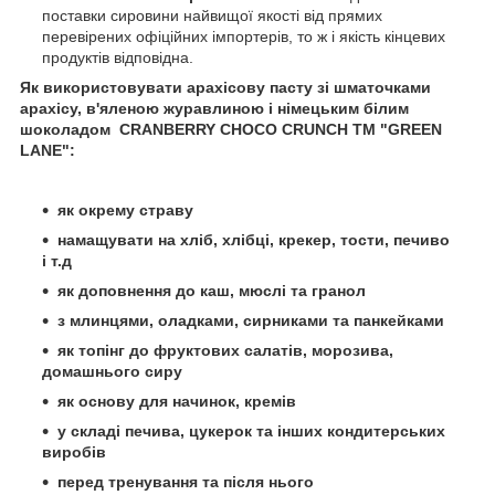
поставки сировини найвищої якості від прямих
перевірених офіційних імпортерів, то ж і якість кінцевих
продуктів відповідна.
Як використовувати арахісову пасту зі шматочками
арахісу, в'яленою журавлиною і німецьким білим
шоколадом CRANBERRY CHOCO CRUNCH ТМ "GREEN
LANE":
як окрему страву
намащувати на хліб, хлібці, крекер, тости, печиво
і т.д
як доповнення до каш, мюслі та гранол
з млинцями, оладками, сирниками та панкейками
як топінг до фруктових салатів, морозива,
домашнього сиру
як основу для начинок, кремів
у складі печива, цукерок та інших кондитерських
виробів
перед тренування та після нього