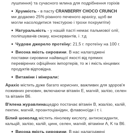
лушпиння) та сучасного млина для подрібнення горіхів
Хрумкість
- в пасту
CRANBERRY CHOCO CRUNCH
ми додаємо 25% різаного печеного арахісу, щоб ви
могли насолодитися текстурою і трохи похрумтіти)
Натуральність
- у нашій пасті немає пальмової олії,
поліпшувачів смаку, консервантів, і .т.д
Чудове джерело протеїну:
21,5 г. протеїну на 100 г.
Висока якість сировини
. В нас налагоджені
поставки сировини найвищої якості від прямих
перевірених офіційних імпортерів, то ж і якість кінцевих
продуктів відповідна.
Витаміни і мінерали:
Арахіс
містить дуже багато корисних, важливих для здоров'я
поживних речовин, включаючи вітамін Е, магній, залізо, селен
та вітамін В6.
В'ялена журавлина
щедро постачає вітамін В, жзалізо, калій,
пектин, магній, проантоціанідин, флавоноїди і т. і.
Білий шоколад
містить лінолеву кислоту, антиоксиданти,
кальцій, залізо, калій, цинк, селен, магній, вітаміни А, K та B6.
Висока якість сировини
. В нас налагоджені