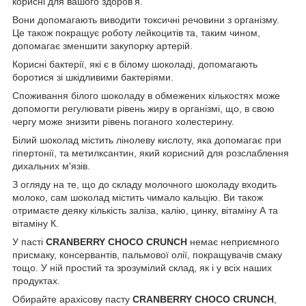
корисні для вашого здоров'я.
Вони допомагають виводити токсичні речовини з організму.
Це також покращує роботу лейкоцитів та, таким чином,
допомагає зменшити закупорку артерій.
Корисні бактерії, які є в білому шоколаді, допомагають
боротися зі шкідливими бактеріями.
Споживання білого шоколаду в обмежених кількостях може
допомогти регулювати рівень жиру в організмі, що, в свою
чергу може знизити рівень поганого холестерину.
Білий шоколад містить лінолеву кислоту, яка допомагає при
гіпертонії, та метилксантин, який корисний для розслаблення
дихальних м'язів.
З огляду на те, що до складу молочного шоколаду входить
молоко, сам шоколад містить чимало кальцію. Ви також
отримаєте деяку кількість заліза, калію, цинку, вітаміну А та
вітаміну К.
У пасті
CRANBERRY CHOCO CRUNCH
немає неприємного
присмаку, консервантів, пальмової олії, покращувачів смаку
тощо. У ній простий та зрозумілий склад, як і у всіх наших
продуктах.
Обирайте арахісову пасту
CRANBERRY CHOCO CRUNCH
,