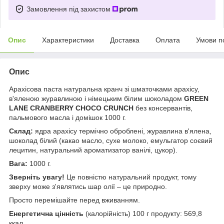
Замовлення під захистом
Опис
Характеристики
Доставка
Оплата
Умови п
Опис
Арахісова паста натуральна кранч зі шматочками арахісу,
в'яленою журавлиною і німецьким білим шоколадом
GREEN
LANE
CRANBERRY CHOCO
CRUNCH
без консервантів,
пальмового масла і домішок 1000 г.
Склад:
ядра арахісу термічно оброблені, журавлина в'ялена,
шоколад білий (какао масло, сухе молоко, емульгатор соєвий
лецитин, натуральний ароматизатор ванілі, цукор).
Вага:
1000 г.
Зверніть увагу!
Це повністю натуральний продукт, тому
зверху може з'являтись шар олії – це природно.
Просто перемішайте перед вживанням.
Енергетична цінність
(калорійність) 100 г продукту: 569,8
ккал.