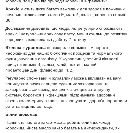
корисна, тому що від природи корисні її інгредієнти:
Арахіс
містить дуже багато важливих для здоров'я поживних
речовин, включаючи вітамін Е, магній, залізо, селен та вітамін
В6.
Дослідження доводять, що люди, які регулярно споживають
арахіс і натуральну арахісову пасту, менш схильні до розвитку
серцевих захворювань і діабету 2-го типу.
В'ялена журавлина
це джерело вітамінів і мінералів,
необхідних для наших біологічних процесів та нормального
функціонування організму. У журавлині у великій кількості
присутні вітамін В, залізо, калій, пектин, магній,
проантоціанідин, флавоноїди і т. д.
Регулярно споживаючи журавлину можна впливати на вагу,
понижувати ризик серцево-судинних захворювань та
захворювань сечовивідних шляхів, зміцнювати імунну
систему, боротися з інфекціями, підтримувати здоровий
рівень холестерину в крові, покращувати здоров'я порожнини
рота та міць кісток тощо.
Білий шоколад
Наявність чистого какао-масла робить білий шоколад
корисним. Чисте масло какао багате на антиоксиданти, які