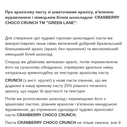
Про арахісову пасту зі шматочками арахісу, в'яленою
журавлиною і німецьким білим шоколадом CRANBERRY
CHOCO CRUNCH ТМ "GREEN LANE":
Для створення цієї чудової горіхово-шоколадної пасти ми
використовуємо лише свіжо випечений добірний бразильський
бланшований арахіс (арахіс без лушпиння) та високоякісний
німецький білий шоколад.
Спершу ми дбайливо випікаємо арахіс, потім перемелюючи
його на сучасному обладнанні, отримуємо ідеально ніжну
натуральну кремоподібну за текстурою арахісову пасту.
CRUNCH
(з англ. хрускіт) у назві пасти означає, що ми
додаємо в нашу кремову пасту 25% різаного печеного
арахісу, що надає їй хрусткості та текстури.
Потім ми розтоплюємо шоколад і перемішуємо його з
арахісової пастою, різаним арахісом і в'яленою канадською
журавлиною, до отримання однорідної чудової арахісової
пасти
CRANBERRY CHOCO CRUNCH.
Паста
CRANBERRY CHOCO CRUNCH
не тільки смачна, але й