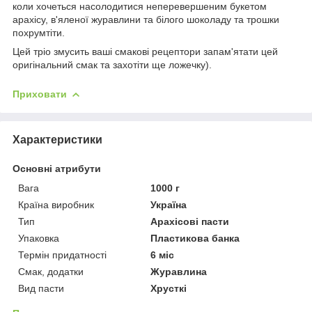
коли хочеться насолодитися неперевершеним букетом
арахісу, в'яленої журавлини та білого шоколаду та трошки
похрумтіти.
Цей тріо змусить ваші смакові рецептори запам'ятати цей
оригінальний смак та захотіти ще ложечку).
Приховати
Характеристики
Основні атрибути
Вага
1000 г
Країна виробник
Україна
Тип
Арахісові пасти
Упаковка
Пластикова банка
Термін придатності
6 міс
Смак, додатки
Журавлина
Вид пасти
Хрусткі