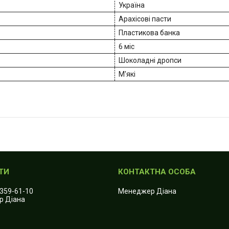
Україна
Арахісові пасти
Пластикова банка
6 міс
Шоколадні дропси
М'які
 359-61-10
Менеджер Діана
р Діана