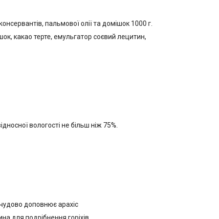
консервантів, пальмової олії та домішок 1000 г.
ок, какао терте, емульгатор соєвий лецитин,
відносної вологості не більш ніж 75%.
і чудово доповнює арахіс
на для подрібнення горіхів.