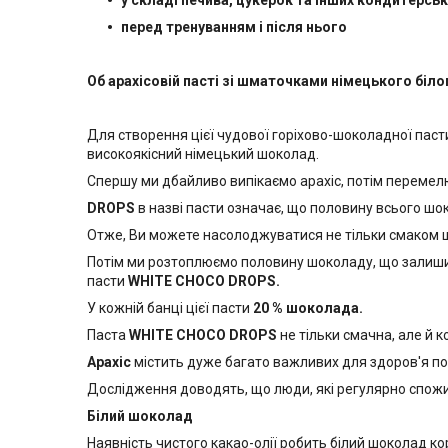
у складі печива, цукерок та інших кондитерськ
перед тренуванням і після нього
Об арахісовій пасті зі шматочками німецького бі
Для створення цієї чудової горіхово-шоколадної паст
високоякісний німецький шоколад.
Спершу ми дбайливо випікаємо арахіс, потім перемел
DROPS
в назві пасти означає, що половину всього шок
Отже, Ви можете насолоджуватися не тільки смаком шо
Потім ми розтоплюємо половину шоколаду, що залишила
пасти
WHITE CHOCO DROPS.
У кожній банці цієї пасти
20 % шоколада.
Паста
WHITE CHOCO DROPS
не тільки смачна, але й к
Арахіс
містить дуже багато важливих для здоров'я пожи
Дослідження доводять, що люди, які регулярно спожив
Білий шоколад
Наявність чистого какао-олії робить білий шоколад ко