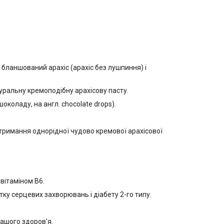
бланшований арахіс (арахіс без лушпиння) і
уральну кремоподібну арахісову пасту.
коладу, на англ. chocolate drops).
отримання однорідної чудово кремової арахісової
вітаміном В6.
ку серцевих захворювань і діабету 2-го типу.
вашого здоров'я.