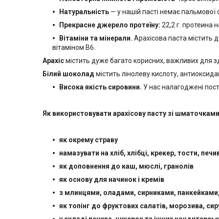
Натуральність
— у нашій пасті немає пальмової ол
Прекрасне джерело протеїну:
22,2 г. протеина н
Вітаміни та мінерали.
Арахісова паста містить д
вітаміном В6.
Арахіс
містить дуже багато корисних, важливих для здо
Білий шоколад
містить лінолеву кислоту, антиоксиданти,
Висока якість сировини.
У нас налагоджені пост
Як використовувати арахісову пасту зі шматочка
як окрему страву
намазувати на хліб, хлібці, крекер, тости, печ
як доповнення до каш, мюслі, гранолів
як основу для начинок і кремів
з млинцями, оладами, сирниками, панкейками
як топінг до фруктових салатів, морозива, сир