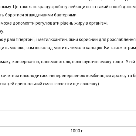
ізму. Це також покращує роботу лейкоцитів і в такий спосіб допо
ють боротися зі шкідливими бактеріями.
може допомогти регулювати рівень жиру в організмі,
у.
 у разі гіпертонії, і метилксантин, який корисний для розслаблення
ить молоко, сам шоколад містить чимало кальцію. Ви також отримаєте
ку, консервантів, пальмової олії, поліпшувачів смаку тощо. У ній пр
 хочеться насолодитися неперевершеною комбінацією арахісу та б
ти цей оригінальний смак і захотіти ще ложечку).
1000 г