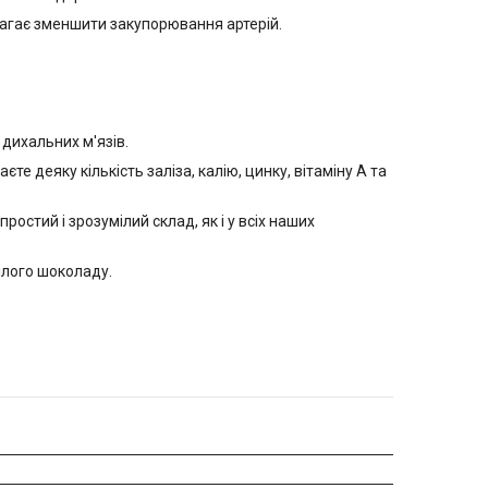
магає зменшити закупорювання артерій.
 дихальних м'язів.
 деяку кількість заліза, калію, цинку, вітаміну А та
остий і зрозумілий склад, як і у всіх наших
ілого шоколаду.