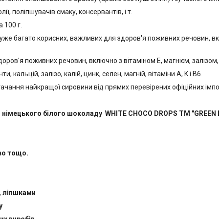
ії, поліпшувачів смаку, консервантів, і.т.
а 100 г.
уже багато корисних, важливих для здоров'я поживних речовин, вклю
ров'я поживних речовин, включно з вітаміном Е, магнієм, залізом, 
 кальцій, залізо, калій, цинк, селен, магній, вітаміни А, K і B6.
ачання найкращої сировини від прямих перевірених офіційних імпорт
ми німецького білого шоколаду WHITE CHOCO DROPS TM "GREEN 
иво тощо.
, ліпшками
у