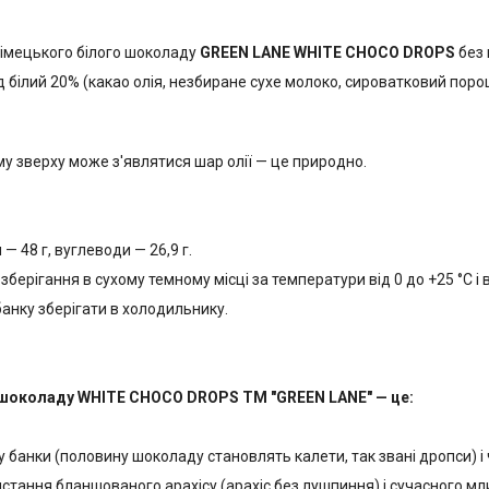
німецького білого шоколаду
GREEN LANE
WHITE CHOCO DROPS
без 
 білий 20% (какао олія, незбиране сухе молоко, сироватковий порош
у зверху може з'являтися шар олії — це природно.
 — 48 г, вуглеводи — 26,9 г.
зберігання в сухому темному місці за температури від 0 до +25 °C і 
банку зберігати в холодильнику.
о шоколаду WHITE CHOCO DROPS ТМ "GREEN LANE" — це:
у банки (половину шоколаду становлять калети, так звані дропси) 
стання бланшованого арахісу (арахіс без лушпиння) і сучасного мли