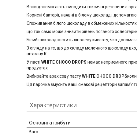
Вони допомагають виводити токсичні речовини з орган
Корисні бактерії, наявні в білому шоколаді, допомага
Споживання білого шоколаду в обмежених кількостях 
що так само може знизити рівень поганого холестерин
Білий шоколад містить лінолеву кислоту, яка допомагає
З огляду на те, що до складу молочного шоколаду вход
вітаміну К.
У пасті
WHITE CHOCO DROPS
немає неприємного присма
продуктах.
Вибирайте арахісову пасту
WHITE CHOCO DROPS
коли
Ця парочка змусить ваші смакові рецептори запам'ята
Характеристики
Основні атрибути
Вага