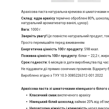
Арахісова паста натуральна кремова зі шматочками 
Склад:
ядра арахісу
термічно оброблені 80%, шоколад
натуральний ароматизатор ванілі, цукор).
Вага:
1000 г.
Зверніть увагу!
Це повністю натуральний продукт, том
Просто перемішайте перед вживанням.
Енергетична цінність 100 г продукту:
598 ккал.
Поживна цінність 100 г продукту:
білки — 22,2 г, жири
Срок годности:
6 місяців із дати виробництва під час 
Не піддавати дії прямих сонячних променів. Відкриту 
Вироблено згідно з ТУУ 10.3-3085226312-001:2022
Арахісова паста зі шматочками німецького білог
Класичний смак
виспеченого арахісу
Німецький білий шоколад
займає 20% від об'єм
Неповторна ніжність і кремовість
через викори