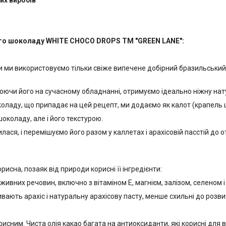
их виробів
лого шоколаду WHITE CHOCO DROPS ТМ "GREEN LANE":
и ми використовуємо тільки свіже випечене добірний бразильський 
юючи його на сучасному обладнанні, отримуємо ідеально ніжну нат
оладу, що припадає на цей рецепт, ми додаємо як калот (крапель шо
коладу, але і його текстурою.
ся, і перемішуємо його разом у каллетах і арахісовій пасстій до 
орисна, позаяк від природи корисні її інгредієнти:
вних речовин, включно з вітаміном Е, магнієм, залізом, селеном і 
ають арахіс і натуральну арахісову пасту, менше схильні до розвит
рисним. Чиста олія какао багата на антиоксиданти, які корисні для 