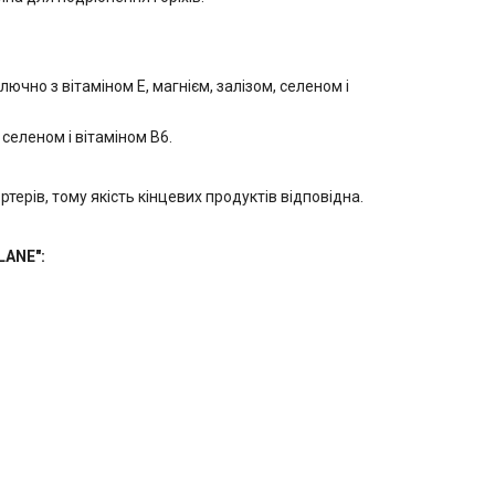
чно з вітаміном Е, магнієм, залізом, селеном і
селеном і вітаміном В6.
ерів, тому якість кінцевих продуктів відповідна.
LANE":