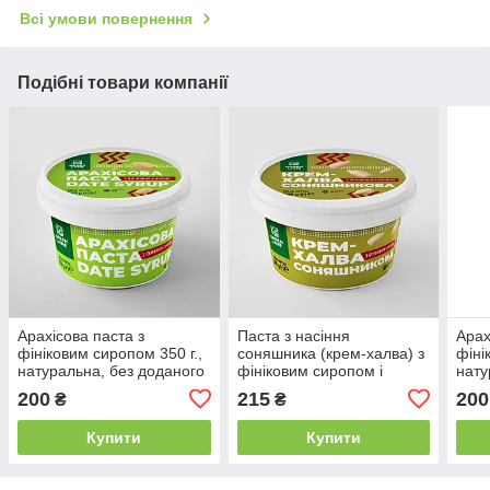
Всі умови повернення
Подібні товари компанії
Арахісова паста з
Паста з насіння
Арах
фініковим сиропом 350 г.,
соняшника (крем-халва) з
фіні
натуральна, без доданого
фініковим сиропом і
нату
цукру, без консервантів
морською сіллю 350 г., без
цук
200
215
200
₴
₴
DATE ​​SYRUP
доданого цукру
CRU
Купити
Купити