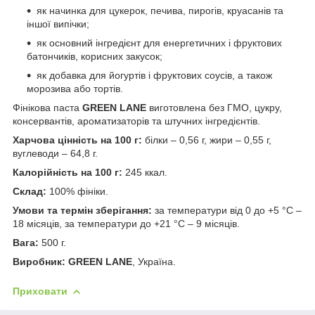
як начинка для цукерок, печива, пирогів, круасанів та
іншої випічки;
як основний інгредієнт для енергетичних і фруктових
батончиків, корисних закусок;
як добавка для йогуртів і фруктових соусів, а також
морозива або тортів.
Фінікова паста
GREEN LANE
виготовлена без ГМО, цукру,
консервантів, ароматизаторів та штучних інгредієнтів.
Харчова цінність на 100 г:
білки – 0,56 г, жири – 0,55 г,
вуглеводи – 64,8 г.
Калорійність на 100 г:
245 ккал.
Склад:
100% фініки.
Умови та термін зберігання:
за температури від 0 до +5 °С –
18 місяців, за температури до +21 °С – 9 місяців.
Вага:
500 г.
Виробник:
GREEN LANE
, Україна.
Приховати