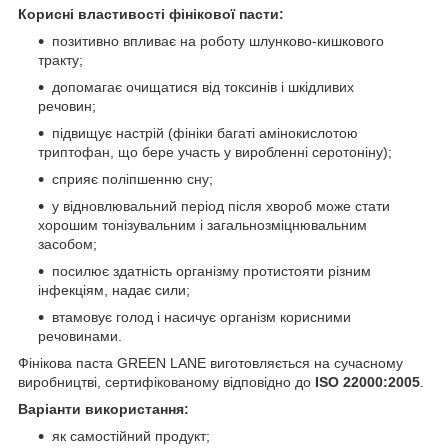
Корисні властивості фінікової пасти:
позитивно впливає на роботу шлунково-кишкового
тракту;
допомагає очищатися від токсинів і шкідливих
речовин;
підвищує настрій (фініки багаті амінокислотою
триптофан, що бере участь у виробленні серотоніну);
сприяє поліпшенню сну;
у відновлювальний період після хвороб може стати
хорошим тонізувальним і загальнозміцнювальним
засобом;
посилює здатність організму протистояти різним
інфекціям, надає сили;
втамовує голод і насичує організм корисними
речовинами.
Фінікова паста GREEN LANE виготовляється на сучасному
виробництві, сертифікованому відповідно до
ISO 22000:2005
.
Варіанти використання:
як самостійний продукт;