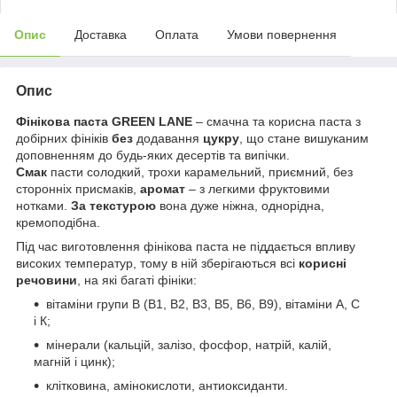
Опис
Доставка
Оплата
Умови повернення
Опис
Фінікова паста GREEN LANE
– смачна та корисна паста з
добірних фініків
без
додавання
цукру
, що стане вишуканим
доповненням до будь-яких десертів та випічки.
Смак
пасти солодкий, трохи карамельний, приємний, без
сторонніх присмаків,
аромат
– з легкими фруктовими
нотками.
За текстурою
вона дуже ніжна, однорідна,
кремоподібна.
Під час виготовлення фінікова паста не піддається впливу
високих температур, тому в ній зберігаються всі
корисні
речовини
, на які багаті фініки:
вітаміни групи В (B1, B2, B3, В5, В6, В9), вітаміни А, С
і К;
мінерали (кальцій, залізо, фосфор, натрій, калій,
магній і цинк);
клітковина, амінокислоти, антиоксиданти.